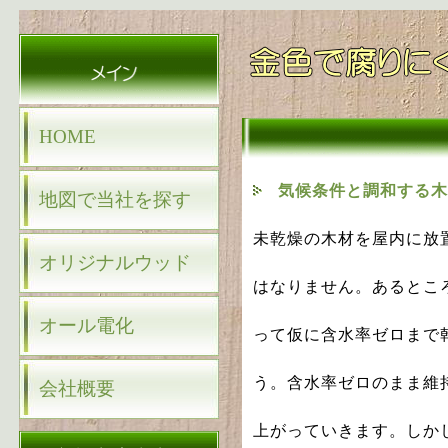
HOME
気候条件と調和する
地図で当社を探す
未乾燥の木材を屋内に放
オリジナルウッド
はなりません。あるとこ
オール電化
って仮に含水率ゼロまで
う。含水率ゼロのまま維
会社概要
上がっていきます。しか