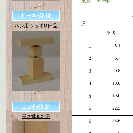
東京
2006
年
月
ネジ用つっぱり部品
平均
1
5.1
2
6.7
3
9.8
4
13.6
5
19.0
6
22.5
長さ継ぎ部品
7
25.6