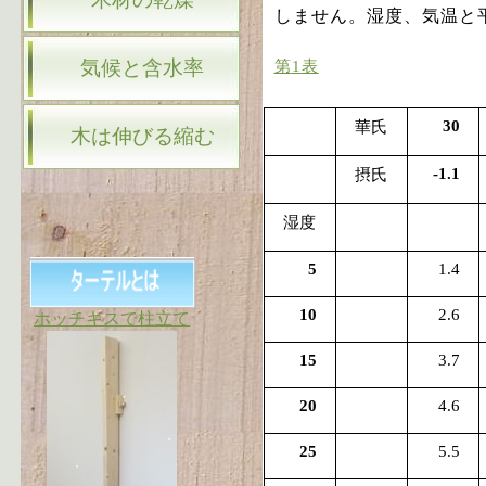
しません。湿度、気温と
気候と含水率
第
1
表
30
華氏
木は伸びる縮む
-1.1
摂氏
湿度
5
1.4
10
2.6
ホッチキスで柱立て
15
3.7
20
4.6
25
5.5