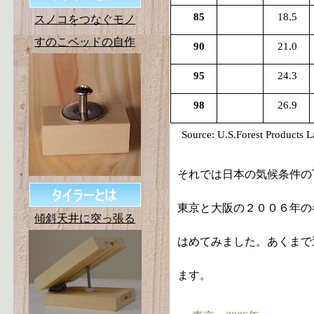
85
18.5
スノコをつなぐモノ
すのこベッドの自作
90
21.0
95
24.3
98
26.9
Source: U.S.Forest Products L
それでは日本の気候条件の
東京と大阪の２００６年の
傾斜天井に突っ張る
はめてみました。あくまで
ます。