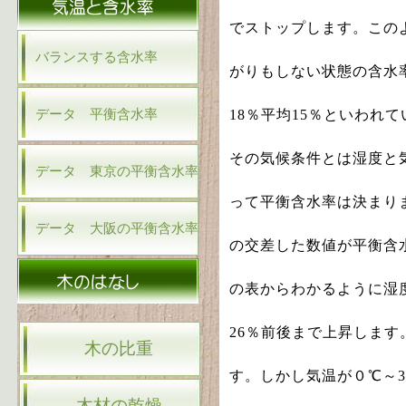
でストップします。この
バランスする含水率
がりもしない状態の含水
データ 平衡含水率
18
％平均
15
％といわれて
その気候条件とは湿度と
データ 東京の平衡含水率
って平衡含水率は決まり
データ 大阪の平衡含水率
の交差した数値が平衡含
の表からわかるように湿
26
％前後まで上昇します
木の比重
す。しかし気温が０℃～
木材の乾燥